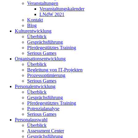
Veranstaltungen
Veranstaltungskalender
LNdW 2021
Kontakt
Blog
Kulturentwicklung
Überblick
Gesprächsführung
Pferdegestütztes Training
Serious Games
Organisationsentwicklung
Überblick
Begleitung von IT-Projekten
Prozessoptimierung
Serious Games
Personalentwicklung
Überblick
Gesprächsführung
Pferdegestütztes Training
Potenzialanalyse
Serious Games
Personalauswahl
Überblick
Assessment Center
Gesprächsführung