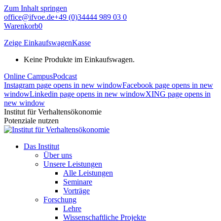
Zum Inhalt springen
office@ifvoe.de
+49 (0)34444 989 03 0
Warenkorb
0
Zeige Einkaufswagen
Kasse
Keine Produkte im Einkaufswagen.
Online Campus
Podcast
Instagram page opens in new window
Facebook page opens in new
window
Linkedin page opens in new window
XING page opens in
new window
Institut für Verhaltensökonomie
Potenziale nutzen
Das Institut
Über uns
Unsere Leistungen
Alle Leistungen
Seminare
Vorträge
Forschung
Lehre
Wissenschaftliche Projekte