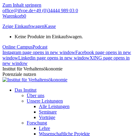
Zum Inhalt springen
office@ifvoe.de
+49 (0)34444 989 03 0
Warenkorb
0
Zeige Einkaufswagen
Kasse
Keine Produkte im Einkaufswagen.
Online Campus
Podcast
Instagram page opens in new window
Facebook page opens in new
window
Linkedin page opens in new window
XING page opens in
new window
Institut für Verhaltensökonomie
Potenziale nutzen
Das Institut
Über uns
Unsere Leistungen
Alle Leistungen
Seminare
Vorträge
Forschung
Lehre
Wissenschaftliche Projekte