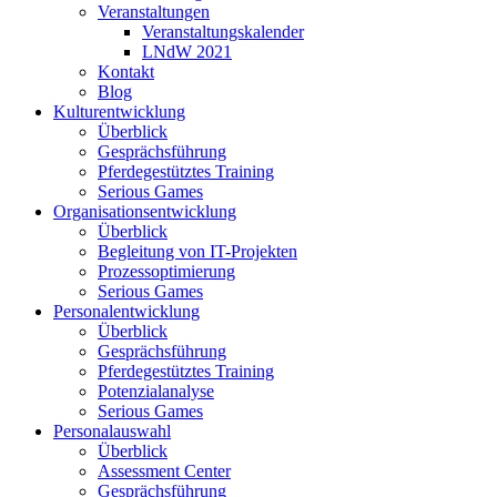
Veranstaltungen
Veranstaltungskalender
LNdW 2021
Kontakt
Blog
Kulturentwicklung
Überblick
Gesprächsführung
Pferdegestütztes Training
Serious Games
Organisationsentwicklung
Überblick
Begleitung von IT-Projekten
Prozessoptimierung
Serious Games
Personalentwicklung
Überblick
Gesprächsführung
Pferdegestütztes Training
Potenzialanalyse
Serious Games
Personalauswahl
Überblick
Assessment Center
Gesprächsführung