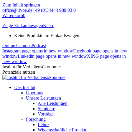
Zum Inhalt springen
office@ifvoe.de
+49 (0)34444 989 03 0
Warenkorb
0
Zeige Einkaufswagen
Kasse
Keine Produkte im Einkaufswagen.
Online Campus
Podcast
Instagram page opens in new window
Facebook page opens in new
window
Linkedin page opens in new window
XING page opens in
new window
Institut für Verhaltensökonomie
Potenziale nutzen
Das Institut
Über uns
Unsere Leistungen
Alle Leistungen
Seminare
Vorträge
Forschung
Lehre
Wissenschaftliche Projekte