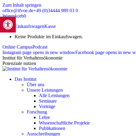
Zum Inhalt springen
office@ifvoe.de
+49 (0)34444 989 03 0
Warenkorb
0
Werkzeugleiste öffnen
Zeige Einkaufswagen
Kasse
Keine Produkte im Einkaufswagen.
Online Campus
Podcast
Instagram page opens in new window
Facebook page opens in new 
Institut für Verhaltensökonomie
Potenziale nutzen
Das Institut
Über uns
Unsere Leistungen
Alle Leistungen
Seminare
Vorträge
Forschung
Lehre
Wissenschaftliche Projekte
Publikationen
Ausschreibungen