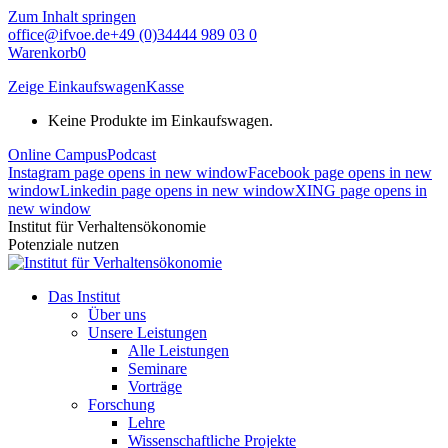
Zum Inhalt springen
office@ifvoe.de
+49 (0)34444 989 03 0
Warenkorb
0
Zeige Einkaufswagen
Kasse
Keine Produkte im Einkaufswagen.
Online Campus
Podcast
Instagram page opens in new window
Facebook page opens in new
window
Linkedin page opens in new window
XING page opens in
new window
Institut für Verhaltensökonomie
Potenziale nutzen
Das Institut
Über uns
Unsere Leistungen
Alle Leistungen
Seminare
Vorträge
Forschung
Lehre
Wissenschaftliche Projekte