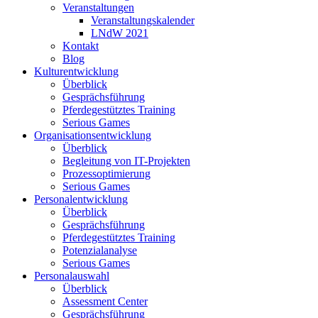
Veranstaltungen
Veranstaltungskalender
LNdW 2021
Kontakt
Blog
Kulturentwicklung
Überblick
Gesprächsführung
Pferdegestütztes Training
Serious Games
Organisationsentwicklung
Überblick
Begleitung von IT-Projekten
Prozessoptimierung
Serious Games
Personalentwicklung
Überblick
Gesprächsführung
Pferdegestütztes Training
Potenzialanalyse
Serious Games
Personalauswahl
Überblick
Assessment Center
Gesprächsführung