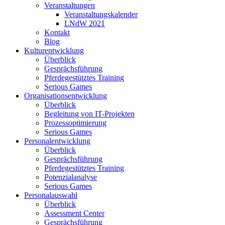
Veranstaltungen
Veranstaltungskalender
LNdW 2021
Kontakt
Blog
Kulturentwicklung
Überblick
Gesprächsführung
Pferdegestütztes Training
Serious Games
Organisationsentwicklung
Überblick
Begleitung von IT-Projekten
Prozessoptimierung
Serious Games
Personalentwicklung
Überblick
Gesprächsführung
Pferdegestütztes Training
Potenzialanalyse
Serious Games
Personalauswahl
Überblick
Assessment Center
Gesprächsführung