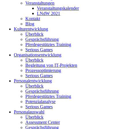
Veranstaltungen
Veranstaltungskalender
LNdW 2021
Kontakt
Blog
Kulturentwicklung
Überblick
Gesprächsführung
Pferdegestütztes Training
Serious Games
Organisationsentwicklung
Überblick
Begleitung von IT-Projekten
Prozessoptimierung
Serious Games
Personalentwicklung
Überblick
Gesprächsführung
Pferdegestütztes Training
Potenzialanalyse
Serious Games
Personalauswahl
Überblick
Assessment Center
Gesprächsführung