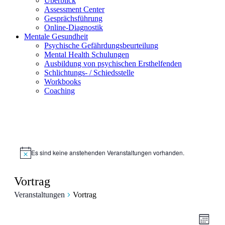
Überblick
Assessment Center
Gesprächsführung
Online-Diagnostik
Mentale Gesundheit
Psychische Gefährdungs­beurteilung
Mental Health Schulungen
Ausbildung von psychischen Ersthelfenden
Schlichtungs- / Schiedsstelle
Workbooks
Coaching
Es sind keine anstehenden Veranstaltungen vorhanden.
Hinweis
Vortrag
Veranstaltungen
Vortrag
Ansic
Veran
Monat