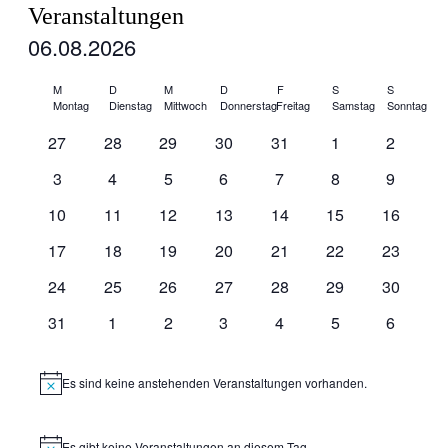
Ansic
Navig
Veranstaltungen
Navig
06.08.2026
Datum
Kalender
wählen.
M
D
M
D
F
S
S
Montag
Dienstag
Mittwoch
Donnerstag
Freitag
Samstag
Sonntag
von
0
0
0
0
0
0
0
27
28
29
30
31
1
2
Veranstaltungen
Veranstaltungen
Veranstaltungen
Veranstaltungen
Veranstaltungen
Veranstaltungen
Veranstaltungen
Veransta
0
0
0
0
0
0
0
3
4
5
6
7
8
9
Veranstaltungen
Veranstaltungen
Veranstaltungen
Veranstaltungen
Veranstaltungen
Veranstaltungen
Veransta
0
0
0
0
0
0
0
10
11
12
13
14
15
16
Veranstaltungen
Veranstaltungen
Veranstaltungen
Veranstaltungen
Veranstaltungen
Veranstaltungen
Veransta
0
0
0
0
0
0
0
17
18
19
20
21
22
23
Veranstaltungen
Veranstaltungen
Veranstaltungen
Veranstaltungen
Veranstaltungen
Veranstaltungen
Veransta
0
0
0
0
0
0
0
24
25
26
27
28
29
30
Veranstaltungen
Veranstaltungen
Veranstaltungen
Veranstaltungen
Veranstaltungen
Veranstaltungen
Veransta
0
0
0
0
0
0
0
31
1
2
3
4
5
6
Veranstaltungen
Veranstaltungen
Veranstaltungen
Veranstaltungen
Veranstaltungen
Veranstaltungen
Veransta
Es sind keine anstehenden Veranstaltungen vorhanden.
Hinweis
Es gibt keine Veranstaltungen an diesem Tag.