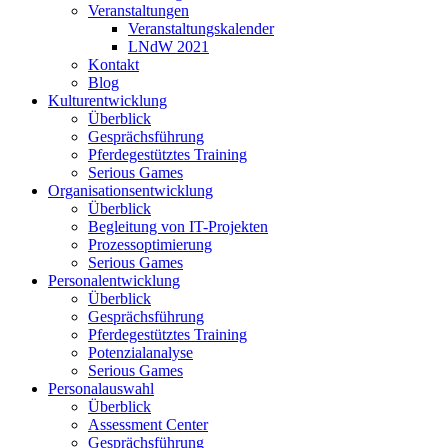
Veranstaltungen
Veranstaltungskalender
LNdW 2021
Kontakt
Blog
Kulturentwicklung
Überblick
Gesprächsführung
Pferdegestütztes Training
Serious Games
Organisationsentwicklung
Überblick
Begleitung von IT-Projekten
Prozessoptimierung
Serious Games
Personalentwicklung
Überblick
Gesprächsführung
Pferdegestütztes Training
Potenzialanalyse
Serious Games
Personalauswahl
Überblick
Assessment Center
Gesprächsführung