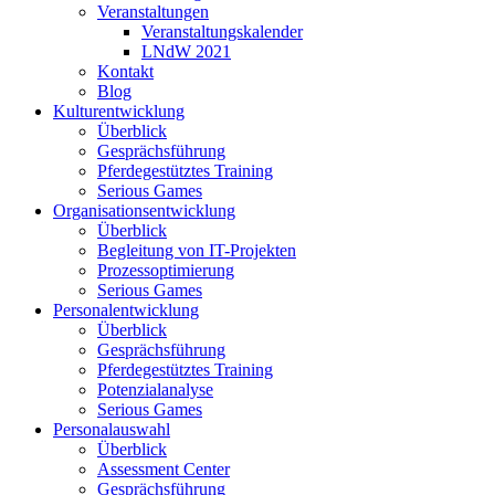
Veranstaltungen
Veranstaltungskalender
LNdW 2021
Kontakt
Blog
Kulturentwicklung
Überblick
Gesprächsführung
Pferdegestütztes Training
Serious Games
Organisationsentwicklung
Überblick
Begleitung von IT-Projekten
Prozessoptimierung
Serious Games
Personalentwicklung
Überblick
Gesprächsführung
Pferdegestütztes Training
Potenzialanalyse
Serious Games
Personalauswahl
Überblick
Assessment Center
Gesprächsführung