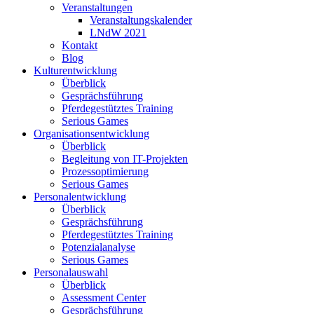
Veranstaltungen
Veranstaltungskalender
LNdW 2021
Kontakt
Blog
Kulturentwicklung
Überblick
Gesprächsführung
Pferdegestütztes Training
Serious Games
Organisationsentwicklung
Überblick
Begleitung von IT-Projekten
Prozessoptimierung
Serious Games
Personalentwicklung
Überblick
Gesprächsführung
Pferdegestütztes Training
Potenzialanalyse
Serious Games
Personalauswahl
Überblick
Assessment Center
Gesprächsführung