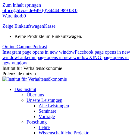
Zum Inhalt springen
office@ifvoe.de
+49 (0)34444 989 03 0
Warenkorb
0
Zeige Einkaufswagen
Kasse
Keine Produkte im Einkaufswagen.
Online Campus
Podcast
Instagram page opens in new window
Facebook page opens in new
window
Linkedin page opens in new window
XING page opens in
new window
Institut für Verhaltensökonomie
Potenziale nutzen
Das Institut
Über uns
Unsere Leistungen
Alle Leistungen
Seminare
Vorträge
Forschung
Lehre
Wissenschaftliche Projekte