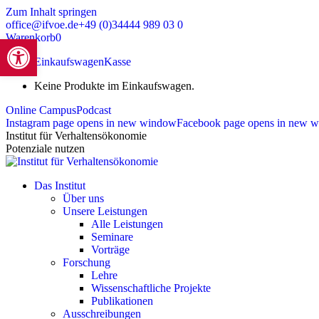
Zum Inhalt springen
office@ifvoe.de
+49 (0)34444 989 03 0
Warenkorb
0
Werkzeugleiste öffnen
Zeige Einkaufswagen
Kasse
Keine Produkte im Einkaufswagen.
Online Campus
Podcast
Instagram page opens in new window
Facebook page opens in new 
Institut für Verhaltensökonomie
Potenziale nutzen
Das Institut
Über uns
Unsere Leistungen
Alle Leistungen
Seminare
Vorträge
Forschung
Lehre
Wissenschaftliche Projekte
Publikationen
Ausschreibungen