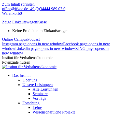
Zum Inhalt springen
office@ifvoe.de
+49 (0)34444 989 03 0
Warenkorb
0
Zeige Einkaufswagen
Kasse
Keine Produkte im Einkaufswagen.
Online Campus
Podcast
Instagram page opens in new window
Facebook page opens in new
window
Linkedin page opens in new window
XING page opens in
new window
Institut für Verhaltensökonomie
Potenziale nutzen
Das Institut
Über uns
Unsere Leistungen
Alle Leistungen
Seminare
Vorträge
Forschung
Lehre
Wissenschaftliche Projekte